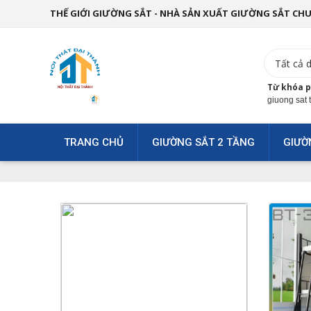
THẾ GIỚI GIƯỜNG SẮT - NHÀ SẢN XUẤT GIƯỜNG SẮT CH
Từ khóa p
giuong sat 
TRANG CHỦ
GIƯỜNG SẮT 2 TẦNG
GIƯỜ