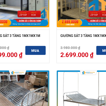
G SẮT 3 TẦNG 1MX1MX1M
GIƯỜNG SẮT 3 TẦNG 1MX1M
.000
₫
3.980.000
₫
MUA
M
99.000
₫
2.699.000
₫