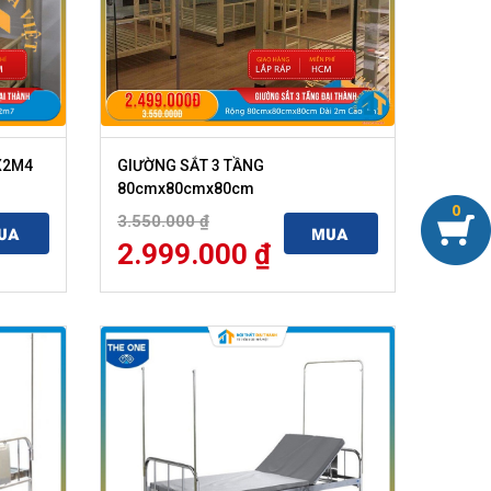
X2M4
GIƯỜNG SẮT 3 TẦNG
80cmx80cmx80cm
0
3.550.000
₫
UA
MUA
2.999.000
₫