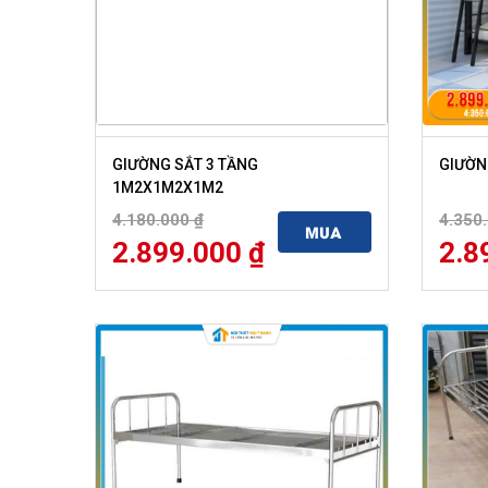
GIƯỜNG SẮT 3 TẦNG
GIƯỜN
1M2X1M2X1M2
4.180.000
₫
4.350
MUA
2.899.000
₫
2.8