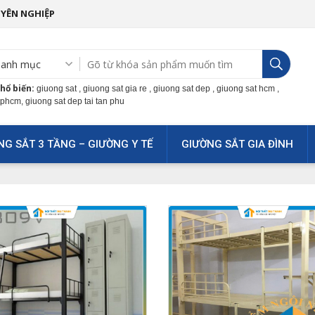
UYÊN NGHIỆP
hổ biến:
giuong sat , giuong sat gia re , giuong sat dep , giuong sat hcm ,
tphcm, giuong sat dep tai tan phu
NG SẮT 3 TẦNG – GIƯỜNG Y TẾ
GIƯỜNG SẮT GIA ĐÌNH