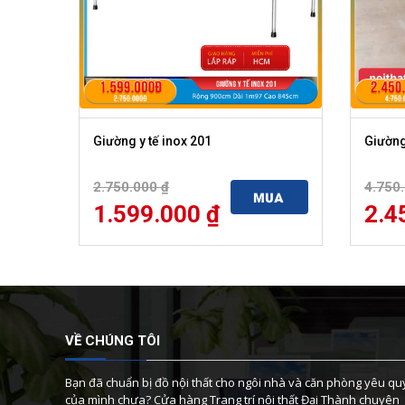
Giường y tế inox 201
Giường
2.750.000
₫
4.750
MUA
1.599.000
₫
2.4
VỀ CHÚNG TÔI
Bạn đã chuẩn bị đồ nội thất cho ngôi nhà và căn phòng yêu qu
của mình chưa? Cửa hàng Trang trí nội thất Đại Thành chuyên