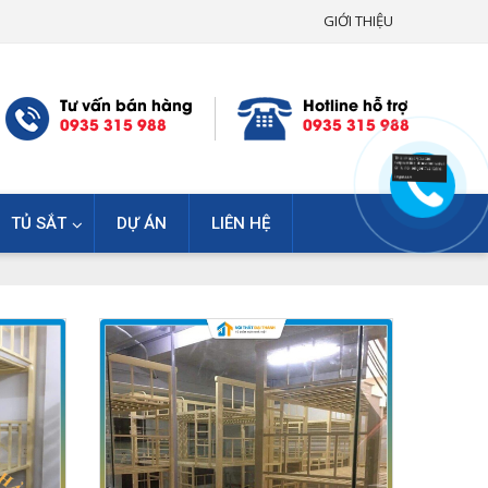
GIỚI THIỆU
Tư vấn bán hàng
Hotline hỗ trợ
0935 315 988
0935 315 988
TỦ SẮT
DỰ ÁN
LIÊN HỆ