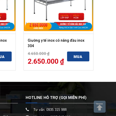
inox
Giường y tế inox có nâng đầu inox
304
4.650.000
₫
UA
MUA
2.650.000
₫
HOTLINE HỖ TRỢ (GỌI MIỄN PHÍ)
Tư vấn:
0935 315 988