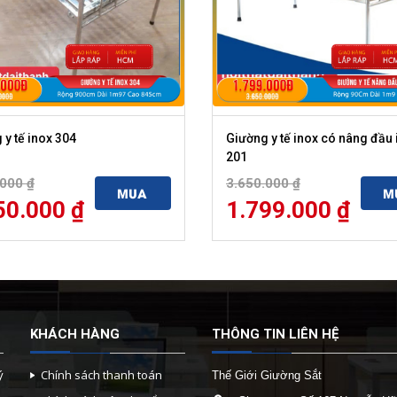
 y tế inox 304
Giường y tế inox có nâng đầu 
201
.000
₫
3.650.000
₫
MUA
M
50.000
₫
1.799.000
₫
KHÁCH HÀNG
THÔNG TIN LIÊN HỆ
ý
Chính sách thanh toán
Thế Giới Giường Sắt